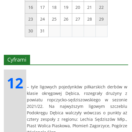
16
17
18
19
20
21
22
23
24
25
26
27
28
29
30
31
Cyframi
12
– tyle ligowych pojedynków piłkarskich derbów w
klasie okręgowej Dębica, rozegrały drużyny z
powiatu ropczycko-sędziszowskiego w sezonie
2021/22. Na najwyższym ligowym szczeblu
Podokręgu Dębica walczyły wówczas o punkty aż
cztery zespoły z regionu: Lechia Sędziszów Młp.,
Piast Wolica Piaskowa, Płomień Zagorzyce, Pogórze