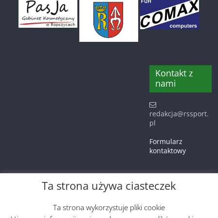
Kontakt z
nami
redakcja@rssport.
pl
Formularz
kontaktowy
Ta strona używa ciasteczek
Prawa autorskie © 2026
RSsport.pl – Sportowe wieści z
powiatu Ropczycko-Sędziszowskiego
. Wszystkie prawa
Ta strona wykorzystuje pliki cookie
zastrzeżone.