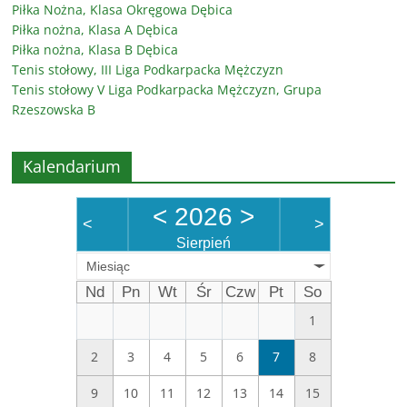
Piłka Nożna, Klasa Okręgowa Dębica
Piłka nożna, Klasa A Dębica
Piłka nożna, Klasa B Dębica
Tenis stołowy, III Liga Podkarpacka Mężczyzn
Tenis stołowy V Liga Podkarpacka Mężczyzn, Grupa
Rzeszowska B
Kalendarium
<
2026
>
<
>
Sierpień
Miesiąc
Nd
Pn
Wt
Śr
Czw
Pt
So
1
2
3
4
5
6
7
8
9
10
11
12
13
14
15