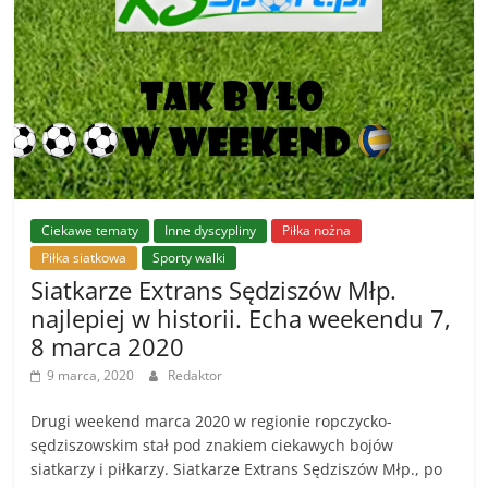
Ciekawe tematy
Inne dyscypliny
Piłka nożna
Piłka siatkowa
Sporty walki
Siatkarze Extrans Sędziszów Młp.
najlepiej w historii. Echa weekendu 7,
8 marca 2020
9 marca, 2020
Redaktor
Drugi weekend marca 2020 w regionie ropczycko-
sędziszowskim stał pod znakiem ciekawych bojów
siatkarzy i piłkarzy. Siatkarze Extrans Sędziszów Młp., po