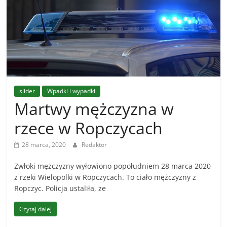
Ropczycko-
Sędziszowskiego
Sportowe
wieści
slider
Wpadki i wypadki
z
Martwy mężczyzna w
powiatu
Ropczycko-
rzece w Ropczycach
Sędziszowskiego
28 marca, 2020
Redaktor
Zwłoki mężczyzny wyłowiono popołudniem 28 marca 2020
z rzeki Wielopolki w Ropczycach. To ciało mężczyzny z
Ropczyc. Policja ustaliła, że
Czytaj dalej