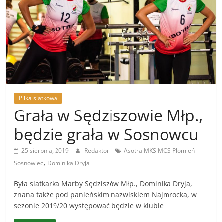
Ropczycko-
Sędziszowskiego
Sportowe
wieści
z
Piłka siatkowa
powiatu
Grała w Sędziszowie Młp.,
Ropczycko-
Sędziszowskiego
będzie grała w Sosnowcu
25 sierpnia, 2019
Redaktor
Asotra MKS MOS Płomień
,
Sosnowiec
Dominika Dryja
Była siatkarka Marby Sędziszów Młp., Dominika Dryja,
znana także pod panieńskim nazwiskiem Najmrocka, w
sezonie 2019/20 występować będzie w klubie