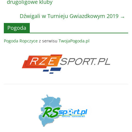
drugoligowe kluby
Dźwigali w Turnieju Gwiazdkowym 2019
→
Pogoda
Pogoda Ropczyce
z serwisu
TwojaPogoda.pl