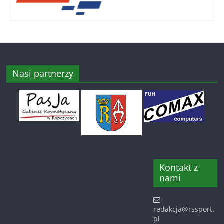
Nasi partnerzy
Kontakt z
nami
redakcja@rssport.
pl