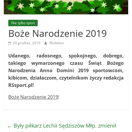
Ropczycko-
Sędziszowskiego
Nie tylko sport
Boże Narodzenie 2019
Sportowe
24 grudnia, 2019
Redaktor
wieści
z
Udanego, radosnego, spokojnego, dobrego,
powiatu
takiego wymarzonego czasu Świąt Bożego
Ropczycko-
Narodzenia Anno Domini 2019 sportowcom,
Sędziszowskiego
kibicom, działaczom, czytelnikom życzy redakcja
RSsport.pl!
Boże Narodzenie 2019
!
←
Były piłkarz Lechii Sędziszów Młp. zmienił