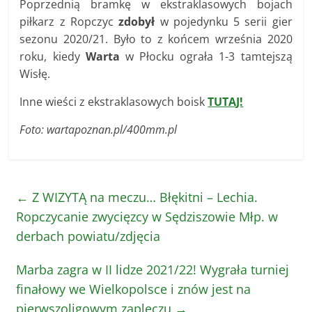
Poprzednią bramkę w ekstraklasowych bojach
piłkarz z Ropczyc
zdobył
w pojedynku 5 serii gier
sezonu 2020/21. Było to z końcem września 2020
roku, kiedy
Warta
w Płocku ograła 1-3 tamtejszą
Wisłę.
Inne wieści z ekstraklasowych boisk
TUTAJ!
Foto: wartapoznan.pl/400mm.pl
←
Z WIZYTĄ na meczu… Błękitni – Lechia.
Ropczycanie zwycięzcy w Sędziszowie Młp. w
derbach powiatu/zdjęcia
Marba zagra w II lidze 2021/22! Wygrała turniej
finałowy we Wielkopolsce i znów jest na
pierwszoligowym zapleczu
→