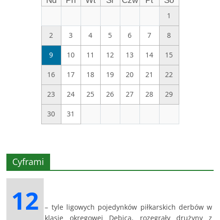
Nd
Pn
Wt
Śr
Czw
Pt
So
1
2
3
4
5
6
7
8
9
10
11
12
13
14
15
16
17
18
19
20
21
22
23
24
25
26
27
28
29
30
31
Cyframi
12
– tyle ligowych pojedynków piłkarskich derbów w
klasie okręgowej Dębica, rozegrały drużyny z