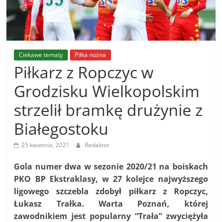
Ropczycko-
Sędziszowskiego
Ciekawe tematy
Piłka nożna
Piłkarz z Ropczyc w
Sportowe
wieści
Grodzisku Wielkopolskim
z
powiatu
strzelił bramkę drużynie z
Ropczycko-
Białegostoku
Sędziszowskiego
25 kwietnia, 2021
Redaktor
Gola numer dwa w sezonie 2020/21 na boiskach
PKO BP Ekstraklasy, w 27 kolejce najwyższego
ligowego szczebla zdobył piłkarz z Ropczyc,
Łukasz Trałka. Warta Poznań, której
zawodnikiem jest popularny “Trała” zwyciężyła