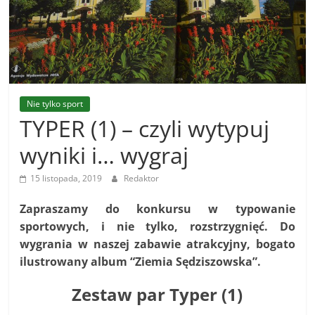
Ropczycko-
Sędziszowskiego
Sportowe
Nie tylko sport
wieści
TYPER (1) – czyli wytypuj
z
powiatu
wyniki i… wygraj
Ropczycko-
15 listopada, 2019
Redaktor
Sędziszowskiego
Zapraszamy do konkursu w typowanie
sportowych, i nie tylko, rozstrzygnięć. Do
wygrania w naszej zabawie atrakcyjny, bogato
ilustrowany album “Ziemia Sędziszowska”.
Zestaw par Typer (1)