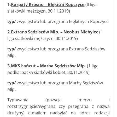
1.
Karpaty Krosno – Błękitni Ropczyce
(II liga
siatkówki mężczyzn, 30.11.2019)
typ/
zwycięstwo lub przegrana Błękitnych Ropczyce
2.
Extrans Sędziszów Młp. – Neobus Niebylec
(II
liga siatkówki mężczyzn, 30.11.2019)
typ/
zwycięstwo lub przegrana Extrans Sędziszów
Młp.
3.
MKS Łańcut – Marba Sędziszów Młp.
(1 liga
podkarpacka siatkówki kobiet, 30.11.2019)
typ/
zwycięstwo lub przegrana Marby Sędziszów
Młp.
Typowania (pozycja meczu i
rozstrzygnięcie/wygrana czy przegrana z nazwą
drużyny) e-mailem nadsyłać na adres redakcji