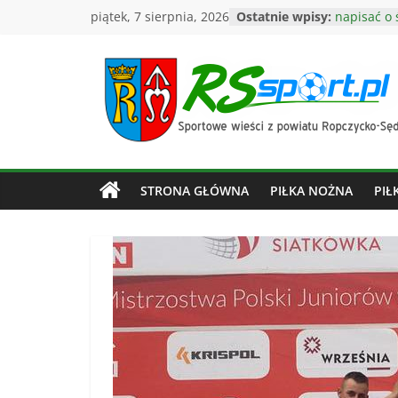
Przejdź
piątek, 7 sierpnia, 2026
Ostatnie wpisy:
napisać o 
do
mistrzost
i siatkówk
treści
solar
Grali spra
RSsport.pl
O Rzeszó
Burmistrz 
wicemistrz
–
PAWEŁ idz
Jutro – 28
STRONA GŁÓWNA
PIŁKA NOŻNA
PIŁ
przeczytas
Sportowe
wieści
z
powiatu