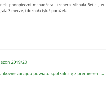
ęk, podopieczni menadżera i trenera Michała Betleji, w
ła 3 mecze, i doznała tyluż porażek.
sezon 2019/20
onkowie zarządu powiatu spotkali się z premierem
→