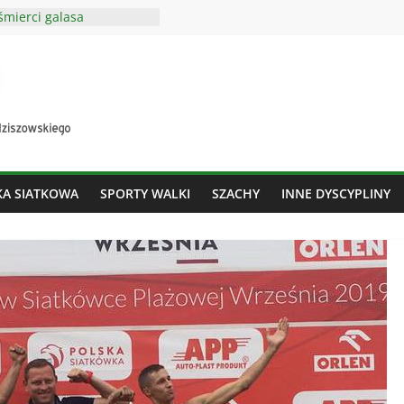
śmierci galasa
wa podkarpacia oldbojów,
a błękitni Ropczyce, avia
wdzian z rywalem z klasy
w
gratuluje i nagradza
a kraju, trener LECHII
ik
 dnia lipca 2024 roku –
KA SIATKOWA
SPORTY WALKI
SZACHY
INNE DYSCYPLINY
z w rssport.pl!