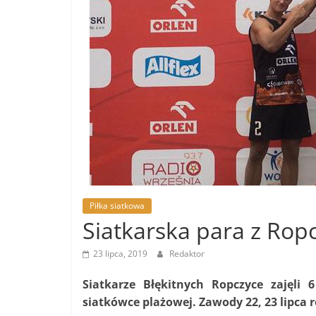
Ropczycko-
Sędziszowskieg
Sportowe
wieści
z
powiatu
Ropczycko-
Sędziszowskiego
Piłka siatkowa
Siatkarska para z Rop
23 lipca, 2019
Redaktor
Siatkarze Błękitnych Ropczyce zajęli
siatkówce plażowej. Zawody 22, 23 lipca